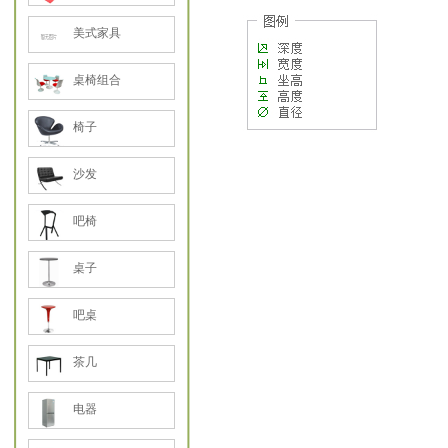
美式家具
桌椅组合
椅子
沙发
吧椅
桌子
吧桌
茶几
电器