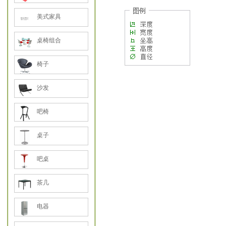
美式家具
桌椅组合
椅子
沙发
吧椅
桌子
吧桌
茶几
电器